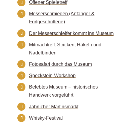
Offener
Sp
ieletreff
Messerschmieden (Anfänger &
Fortgeschrittene)
Der Messerschl
eife
r kommt ins Museum
Mitmachtreff: Stricken, Häkeln und
Nadelbinden
Fotosafari
durch
das Museum
Specks
tein
-Workshop
Belebtes Museum – historisches
Handwerk vorgeführt
Jährlicher Martinsmarkt
Whi
sky-Festival